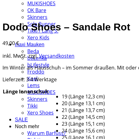
MUKISHOES
OK Bare
Skinners
Sole Runner
Dodo Shoes – Sandale Rot
Tikki / Lang S.
Xero Kids
49,00
€
maxi Mauken
Beda
inkl. MwSt.
zzgl.
Versandkosten
beLenka
bLifestyle
Im Winter als Hausschuh – im Sommer draußen. Mit oder 
Froddo
Koel
Lieferzeit:
3-4 Werktage
Lems
Länge Innenschuh
MUKISHOES
19 (Länge 12,3 cm)
Skinners
20 (Länge 13,1 cm)
Tikki
21 (Länge 13,7 cm)
Xero Shoes
22 (Länge 14,5 cm)
SALE
23 (Länge 15,1 cm)
Noch mehr
24 (Länge 15,6 cm)
Warum Barfuss?
25 (Länge 16,1 cm)