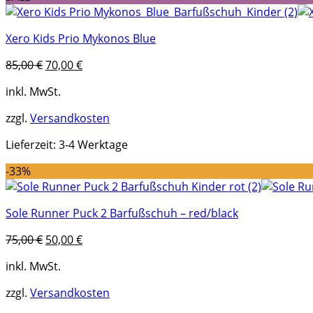
Xero Kids Prio Mykonos Blue
Ursprünglicher
Aktueller
85,00
€
70,00
€
Preis
Preis
inkl. MwSt.
war:
ist:
85,00 €
70,00 €.
zzgl.
Versandkosten
Lieferzeit:
3-4 Werktage
-33%
Sole Runner Puck 2 Barfußschuh – red/black
Ursprünglicher
Aktueller
75,00
€
50,00
€
Preis
Preis
inkl. MwSt.
war:
ist:
75,00 €
50,00 €.
zzgl.
Versandkosten