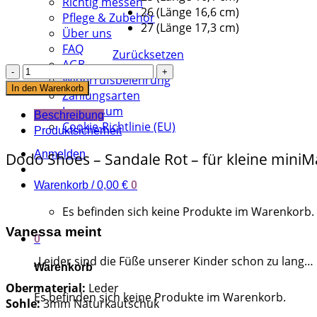
Richtig messen
26 (Länge 16,6 cm)
Pflege & Zubehör
27 (Länge 17,3 cm)
Über uns
FAQ
Zurücksetzen
AGB
Dodo
Widerrufsbelehrung
Shoes
In den Warenkorb
Zahlungsarten
-
Impressum
Sandale
Beschreibung
Cookie-Richtlinie (EU)
Rot
Produktsicherheit
Menge
Anmelden
Dodo Shoes – Sandale Rot – für kleine mini
Warenkorb /
0,00
€
0
Es befinden sich keine Produkte im Warenkorb.
Vanessa meint
0
„Leider sind die Füße unserer Kinder schon zu lang… 
Warenkorb
Obermaterial:
Leder
Es befinden sich keine Produkte im Warenkorb.
Sohle:
3mm Naturkautschuk